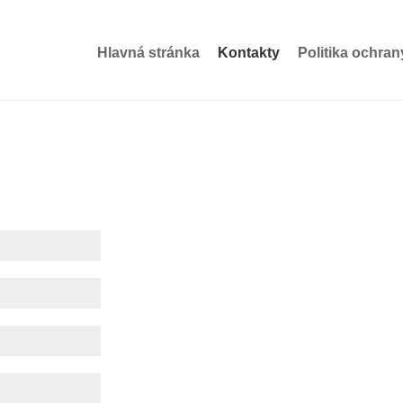
Hlavná stránka
Kontakty
Politika ochra